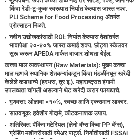
मूल्यवर्धन
: फक्त कच्ची डाळ नव्हे तर सॉर्टेड, पॅक्ड, ऑर्गेनिक
किंवा रेडी-टू-कुक स्वरूपात निर्यात केल्यास जास्त नफा.
PLI Scheme for Food Processing अंतर्गत
प्रोत्साहन मिळते.
नवीन
उद्योजकांसाठी
ROI
: निर्यात केल्यास देशांतर्गत
भावापेक्षा २०-४०% जास्त कमाई शक्य. छोट्या स्केलवर
सुरू करून APEDA मार्फत बाजार शोधता येईल.
कच्चा
माल
व्यवस्थापन
(Raw Materials):
मुख्य कच्चा
माल म्हणजे स्थानिक शेतकऱ्यांकडून किंवा मंडळींमधून खरेदी
केलेले कडधान्ये (हरभरा, तूर इ.). महाराष्ट्रात हंगामी
उपलब्धता चांगली असल्याने थेट खरेदी करार फायद्याचे.
गुणवत्ता: ओलावा <१०%, स्वच्छ आणि एकसमान आकार.
साठवणूक: हवेशीर गोदामे, कीटकनाशक उपाय.
अतिरिक्त: पॅकिंग मटेरियल (लेनो बॅग्स किंवा PP बॅग्स),
ग्रेडिंग मशीनरीसाठी स्पेअर पार्ट्स. निर्यातीसाठी FSSAI