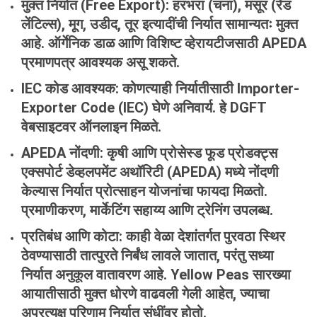
मुक्त
निर्यात
(Free Export)
: हरभरा (चना), मसूर (रेड
लेंटिल्स), मूग, उडीद, तूर इत्यादींची निर्यात सामान्यतः मुक्त
आहे. ऑर्गेनिक डाळ आणि विशिष्ट व्हेरायटीजसाठी APEDA
प्रमाणपत्र आवश्यक असू शकते.
IEC
कोड
आवश्यक
: कोणत्याही निर्यातीसाठी Importer-
Exporter Code (IEC) घेणे अनिवार्य. हे DGFT
वेबसाइटवर ऑनलाइन मिळते.
APEDA
नोंदणी
: कृषी आणि प्रोसेस्ड फूड प्रोडक्ट्स
एक्सपोर्ट डेव्हलपमेंट अथॉरिटी (APEDA) मध्ये नोंदणी
केल्यास निर्यात प्रोत्साहन योजनांचा फायदा मिळतो.
प्रमाणीकरण, मार्केटिंग सहाय्य आणि ट्रेनिंग उपलब्ध.
प्रतिबंध
आणि
कोटा
: काही वेळा देशांतर्गत पुरवठा स्थिर
ठेवण्यासाठी तात्पुरते निर्बंध लावले जातात, परंतु सध्या
निर्यात अनुकूल वातावरण आहे. Yellow Peas सारख्या
आयातीसाठी मुक्त धोरणे वाढवली गेली आहेत, ज्याचा
अप्रत्यक्ष परिणाम निर्यात संधींवर होतो.