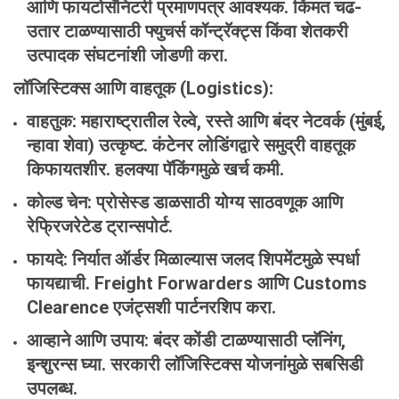
आणि फायटोसॅनिटरी प्रमाणपत्र आवश्यक. किंमत चढ-
उतार टाळण्यासाठी फ्युचर्स कॉन्ट्रॅक्ट्स किंवा शेतकरी
उत्पादक संघटनांशी जोडणी करा.
लॉजिस्टिक्स
आणि
वाहतूक
(Logistics):
वाहतुक
: महाराष्ट्रातील रेल्वे, रस्ते आणि बंदर नेटवर्क (मुंबई,
न्हावा शेवा) उत्कृष्ट. कंटेनर लोडिंगद्वारे समुद्री वाहतूक
किफायतशीर. हलक्या पॅकिंगमुळे खर्च कमी.
कोल्ड
चेन
: प्रोसेस्ड डाळसाठी योग्य साठवणूक आणि
रेफ्रिजरेटेड ट्रान्सपोर्ट.
फायदे
: निर्यात ऑर्डर मिळाल्यास जलद शिपमेंटमुळे स्पर्धा
फायद्याची. Freight Forwarders आणि Customs
Clearence एजंट्सशी पार्टनरशिप करा.
आव्हाने
आणि
उपाय
: बंदर कोंडी टाळण्यासाठी प्लॅनिंग,
इन्शुरन्स घ्या. सरकारी लॉजिस्टिक्स योजनांमुळे सबसिडी
उपलब्ध.